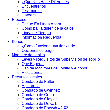
¿Qué Nos Hace Diferentes
Encuéntrenos
Testimonios
Careers
Proceso
Pague En Línea Ahora
Cómo bail alguien de la cárcel
Línea de Tiempo
Información Requerida
Bonos
¿Cómo funciona una fianza de
Opciones de pago
Monitore del tobillo
Leyes y Requisitos de Supervisión de Tobillo
Que Esperar
Uso de Monitores de Tobillo y Alcohol
Violaciones
Recursos locales
Condado de Fulton
Alpharetta
Condado de Gwinnett
Condado de Cobb
Condado de Clayton
Condado de DeKalb
Condado de Forsyth #2 #2