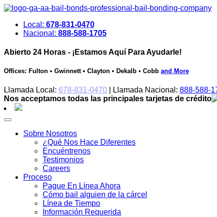
Local:
678-831-0470
Nacional:
888-588-1705
Abierto 24 Horas - ¡Estamos Aquí Para Ayudarle!
Offices: Fulton • Gwinnett • Clayton • Dekalb • Cobb
and More
Llamada Local:
678-831-0470
| Llamada Nacional:
888-588-1
Nos acceptamos todas las principales tarjetas de crédito
Saltar
al
contenido
Sobre Nosotros
¿Qué Nos Hace Diferentes
Encuéntrenos
Testimonios
Careers
Proceso
Pague En Línea Ahora
Cómo bail alguien de la cárcel
Línea de Tiempo
Información Requerida