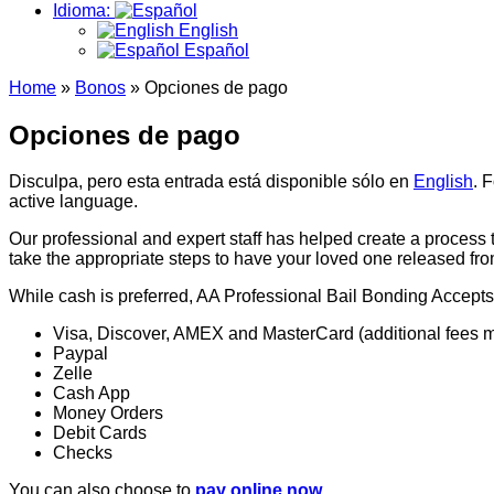
Idioma:
English
Español
Home
»
Bonos
»
Opciones de pago
Opciones de pago
Disculpa, pero esta entrada está disponible sólo en
English
. 
active language.
Our professional and expert staff has helped create a process
take the appropriate steps to have your loved one released from
While cash is preferred, AA Professional Bail Bonding Accepts
Visa, Discover, AMEX and MasterCard (additional fees m
Paypal
Zelle
Cash App
Money Orders
Debit Cards
Checks
You can also choose to
pay online now
.