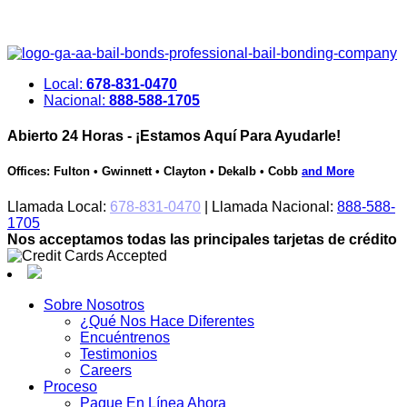
Local:
678-831-0470
Nacional:
888-588-1705
Abierto 24 Horas - ¡Estamos Aquí Para Ayudarle!
Offices: Fulton • Gwinnett • Clayton • Dekalb • Cobb
and More
Llamada Local:
678-831-0470
| Llamada Nacional:
888-588-
1705
Nos acceptamos todas las principales tarjetas de crédito
Saltar
al
contenido
Sobre Nosotros
¿Qué Nos Hace Diferentes
Encuéntrenos
Testimonios
Careers
Proceso
Pague En Línea Ahora