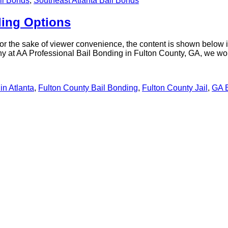
il Bonds
,
Southeast Atlanta Bail Bonds
ding Options
or the sake of viewer convenience, the content is shown below in
hy at AA Professional Bail Bonding in Fulton County, GA, we wor
in Atlanta
,
Fulton County Bail Bonding
,
Fulton County Jail
,
GA B