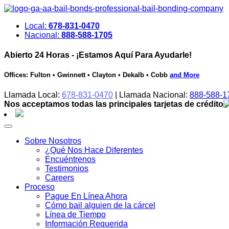
Local:
678-831-0470
Nacional:
888-588-1705
Abierto 24 Horas - ¡Estamos Aquí Para Ayudarle!
Offices: Fulton • Gwinnett • Clayton • Dekalb • Cobb
and More
Llamada Local:
678-831-0470
| Llamada Nacional:
888-588-1
Nos acceptamos todas las principales tarjetas de crédito
Saltar
al
contenido
Sobre Nosotros
¿Qué Nos Hace Diferentes
Encuéntrenos
Testimonios
Careers
Proceso
Pague En Línea Ahora
Cómo bail alguien de la cárcel
Línea de Tiempo
Información Requerida