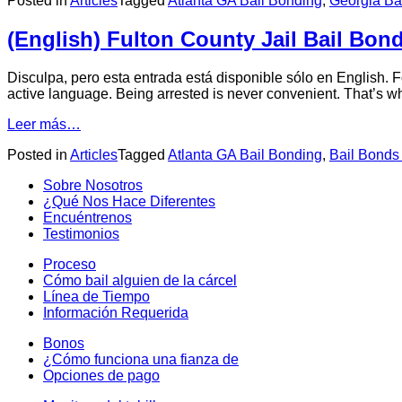
Posted in
Articles
Tagged
Atlanta GA Bail Bonding
,
Georgia Ba
(English) Fulton County Jail Bail Bon
Disculpa, pero esta entrada está disponible sólo en English. F
active language. Being arrested is never convenient. That’s w
Leer más…
Posted in
Articles
Tagged
Atlanta GA Bail Bonding
,
Bail Bonds 
Sobre Nosotros
¿Qué Nos Hace Diferentes
Encuéntrenos
Testimonios
Proceso
Cómo bail alguien de la cárcel
Línea de Tiempo
Información Requerida
Bonos
¿Cómo funciona una fianza de
Opciones de pago